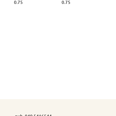
0.75
0.75
puh.
040 5416544