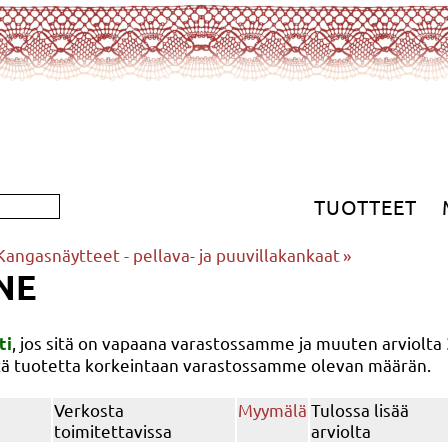
TUOTTEET
Kangasnäytteet - pellava- ja puuvillakankaat
‪»
NE
, jos sitä on vapaana varastossamme ja muuten arviolta
ti
tätä tuotetta korkeintaan varastossamme olevan määrän.
Verkosta
Myymälä
Tulossa lisää
toimitettavissa
arviolta