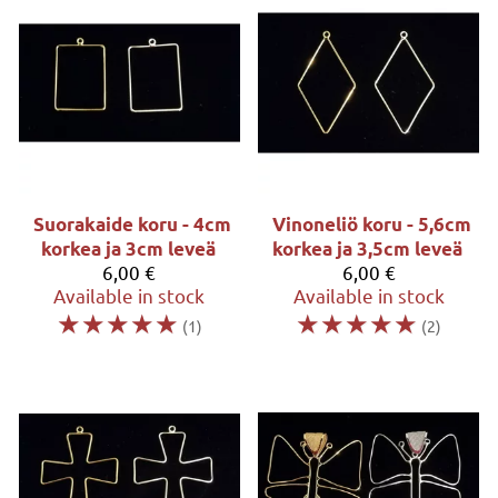
Suorakaide koru - 4cm
Vinoneliö koru - 5,6cm
korkea ja 3cm leveä
korkea ja 3,5cm leveä
6,00 €
6,00 €
Available in stock
Available in stock
☆
☆
☆
☆
☆
☆
☆
☆
☆
☆
(1)
(2)