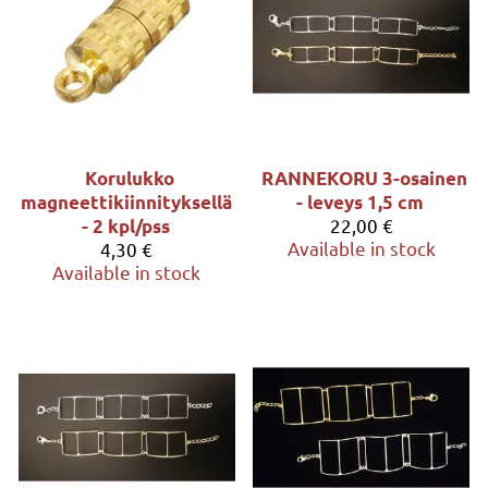
Korulukko
RANNEKORU 3-osainen
magneettikiinnityksellä
- leveys 1,5 cm
22,00 €
- 2 kpl/pss
Available in stock
4,30 €
Available in stock