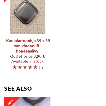
Kaulakorupohja 39 x 39
mm vinoneliö -
hopeansävy
Outlet price
3,90 €
Available in stock
☆
☆
☆
☆
☆
(1)
SEE ALSO
-48%