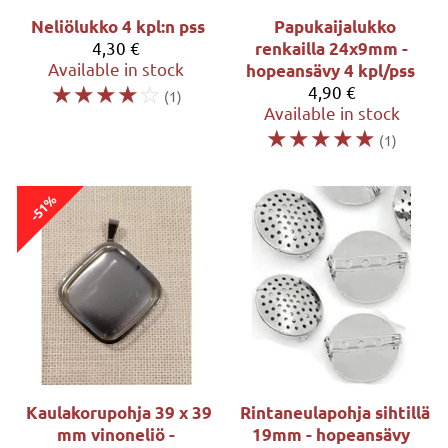
Neliölukko 4 kpl:n pss
Papukaijalukko
4,30 €
renkailla 24x9mm -
Available in stock
hopeansävy 4 kpl/pss
☆
☆
☆
☆
☆
4,90 €
(1)
Available in stock
☆
☆
☆
☆
☆
(1)
-51%
Kaulakorupohja 39 x 39
Rintaneulapohja sihtillä
mm vinoneliö -
19mm - hopeansävy