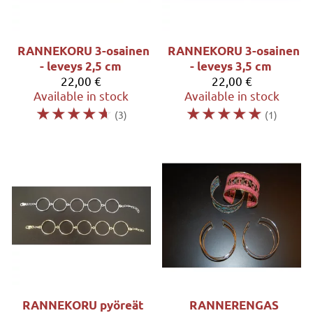
RANNEKORU 3-osainen
RANNEKORU 3-osainen
- leveys 2,5 cm
- leveys 3,5 cm
22,00 €
22,00 €
Available in stock
Available in stock
☆
☆
☆
☆
☆
☆
☆
☆
☆
☆
(3)
(1)
RANNEKORU pyöreät
RANNERENGAS