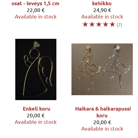
osat - leveys 1,5 cm
kehikko
22,00 €
24,90 €
Available in stock
Available in stock
☆
☆
☆
☆
☆
(7)
Enkeli koru
Haikara & haikarapussi
20,00 €
koru
Available in stock
20,00 €
Available in stock