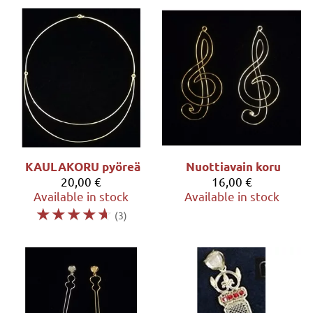
KAULAKORU pyöreä
Nuottiavain koru
20,00 €
16,00 €
Available in stock
Available in stock
☆
☆
☆
☆
☆
(3)