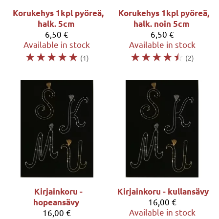
Korukehys 1kpl pyöreä,
Korukehys 1kpl pyöreä,
halk. 5cm
halk. noin 5cm
6,50 €
6,50 €
Available in stock
Available in stock
☆
☆
☆
☆
☆
☆
☆
☆
☆
☆
(1)
(2)
Kirjainkoru -
Kirjainkoru - kullansävy
16,00 €
hopeansävy
Available in stock
16,00 €