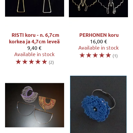
RISTI koru - n. 6,7cm
PERHONEN koru
16,00 €
korkea ja 4,7cm leveä
Available in stock
9,40 €
☆
☆
☆
☆
☆
Available in stock
(1)
☆
☆
☆
☆
☆
(2)