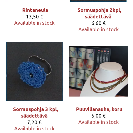
Rintaneula
Sormuspohja 2kpl,
13,50 €
säädettävä
Available in stock
6,60 €
Available in stock
Sormuspohja 3 kpl,
Puuvillanauha, koru
5,00 €
säädettävä
Available in stock
7,20 €
Available in stock