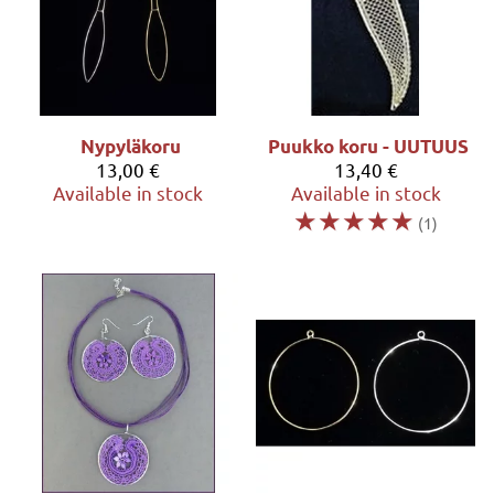
Nypyläkoru
Puukko koru - UUTUUS
13,00 €
13,40 €
Available in stock
Available in stock
☆
☆
☆
☆
☆
(1)