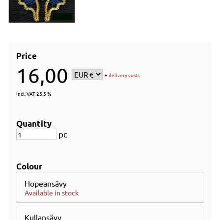
Price
16,00
+
delivery costs
Incl. VAT 25.5 %
Quantity
pc
Colour
Hopeansävy
Available in stock
Kullansävy