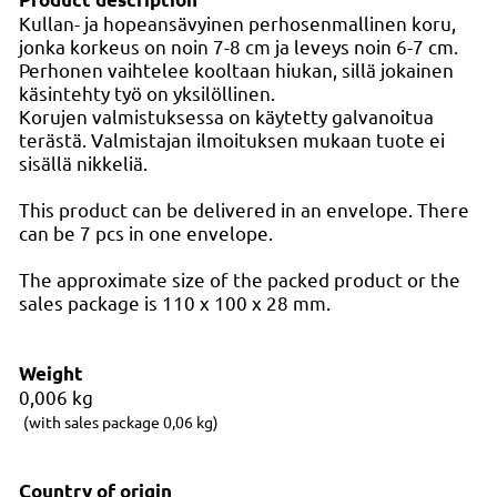
Kullan- ja hopeansävyinen perhosenmallinen koru,
jonka korkeus on noin 7-8 cm ja leveys noin 6-7 cm.
Perhonen vaihtelee kooltaan hiukan, sillä jokainen
käsintehty työ on yksilöllinen.
Korujen valmistuksessa on käytetty galvanoitua
terästä. Valmistajan ilmoituksen mukaan tuote ei
sisällä nikkeliä.
This product can be delivered in an envelope. There
can be 7 pcs in one envelope.
The approximate size of the packed product or the
sales package is 110 x 100 x 28 mm.
Weight
0,006
kg
(with sales package 0,06 kg)
Country of origin