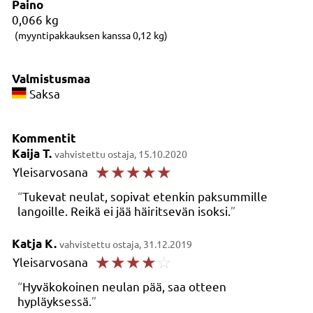
Paino
0,066
kg
(myyntipakkauksen kanssa 0,12 kg)
Valmistusmaa
Saksa
Kommentit
Kaija T.
vahvistettu ostaja, 15.10.2020
☆
☆
☆
☆
☆
Yleisarvosana
Tukevat neulat, sopivat etenkin paksummille
langoille. Reikä ei jää häiritsevän isoksi.
Katja K.
vahvistettu ostaja, 31.12.2019
☆
☆
☆
☆
☆
Yleisarvosana
Hyväkokoinen neulan pää, saa otteen
hypläyksessä.