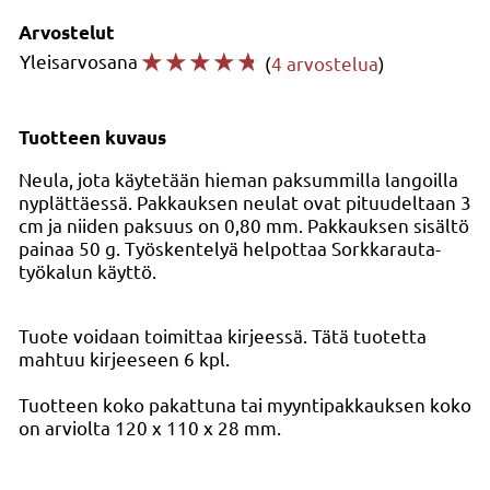
Arvostelut
☆
☆
☆
☆
☆
Yleisarvosana
(
4 arvostelua
)
Tuotteen kuvaus
Neula, jota käytetään hieman paksummilla langoilla
nyplättäessä. Pakkauksen neulat ovat pituudeltaan 3
cm ja niiden paksuus on 0,80 mm. Pakkauksen sisältö
painaa 50 g. Työskentelyä helpottaa Sorkkarauta-
työkalun käyttö.
Tuote voidaan toimittaa kirjeessä. Tätä tuotetta
mahtuu kirjeeseen 6 kpl.
Tuotteen koko pakattuna tai myyntipakkauksen koko
on arviolta 120 x 110 x 28 mm.